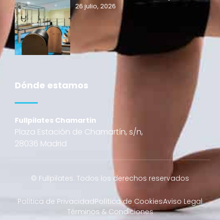
26 julio, 2026
Dónde estamos
Fullpilates Chamartin
Plaza Estación de Chamartín, s/n,
28036 Madrid
© Fullpilates. Todos los derechos reservados
Política de Privacidad
Política de Cookies
Aviso Legal
Términos & Condiciones